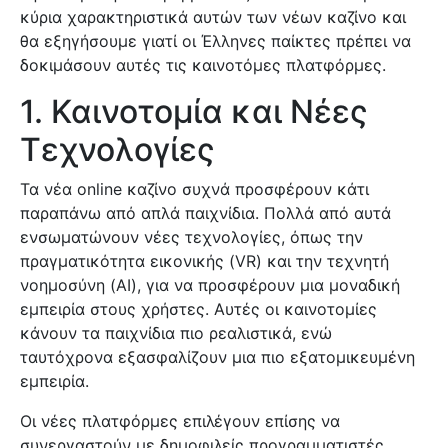
κύρια χαρακτηριστικά αυτών των νέων καζίνο και
θα εξηγήσουμε γιατί οι Έλληνες παίκτες πρέπει να
δοκιμάσουν αυτές τις καινοτόμες πλατφόρμες.
1. Καινοτομία και Νέες
Τεχνολογίες
Τα νέα online καζίνο συχνά προσφέρουν κάτι
παραπάνω από απλά παιχνίδια. Πολλά από αυτά
ενσωματώνουν νέες τεχνολογίες, όπως την
πραγματικότητα εικονικής (VR) και την τεχνητή
νοημοσύνη (AI), για να προσφέρουν μια μοναδική
εμπειρία στους χρήστες. Αυτές οι καινοτομίες
κάνουν τα παιχνίδια πιο ρεαλιστικά, ενώ
ταυτόχρονα εξασφαλίζουν μια πιο εξατομικευμένη
εμπειρία.
Οι νέες πλατφόρμες επιλέγουν επίσης να
συνεργαστούν με δημοφιλείς προγραμματιστές