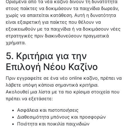
Ορισμένα από τα νέα καζίνο δίνουν τη δυνατότητα
στους παίκτες να δοκιμάσουν τα παιχνίδια δωρεάν,
χωρίς να απαιτείται κατάθεση. Αυτή η δυνατότητα
είναι εξαιρετική για παίκτες που θέλουν να
εξοικειωθούν με τα παιχνίδια ή να δοκιμάσουν νέες
στρατηγικές πριν διακινδυνεύσουν πραγματικά
χρήματα.
5. Κριτήρια για την
Επιλογή Νέου Καζίνο
Πριν εγγραφείτε σε ένα νέο online καζίνο, πρέπει να
λάβετε υπόψη κάποια σημαντικά κριτήρια.
Ακολουθεί μια λίστα με τα πιο κρίσιμα στοιχεία που
πρέπει να εξετάσετε:
Ασφάλεια και πιστοποιήσεις
Διαθεσιμότητα μπόνους και προσφορών
Ποιότητα και ποικιλία παιχνιδιών