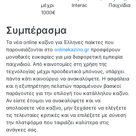
μέχρι
Interac
Παιχνίδια
1000€
Συμπέρασμα
Τα νέα online καζίνο για Έλληνες παίκτες που
παρουσιάζονται στο
onlinekazino.gr
προσφέρουν
μοναδικές ευκαιρίες για μια διαφορετική εμπειρία
παιχνιδιού. Από καινοτομίες στη χρήση της
τεχνολογίας μέχρι προοδευτικά μπόνους, υπάρχει
πάντα κάτι καινούργιο να ανακαλύψετε. Η ασφάλεια
και η εξυπηρέτηση πελατών παραμένουν βασικοί
παράγοντες για την επιλογή του κατάλληλου καζίνο.
Αν είστε έτοιμοι να ανακαλύψετε και να
απολαύσετε νέα καζίνο, μην ξεχάσετε να ελέγξετε
τις τελευταίες κριτικές και να επιλέξετε με σύνεση
την πλατφόρμα που ταιριάζει καλύτερα στις
ανάγκες σας.